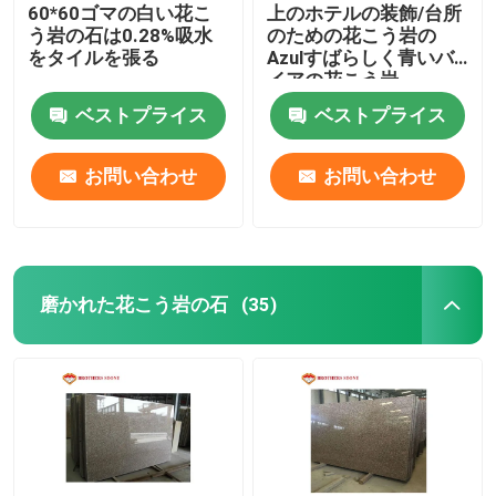
60*60ゴマの白い花こ
上のホテルの装飾/台所
う岩の石は0.28%吸水
のための花こう岩の
をタイルを張る
Azulすばらしく青いバ
イアの花こう岩
ベストプライス
ベストプライス
お問い合わせ
お問い合わせ
磨かれた花こう岩の石
(35)