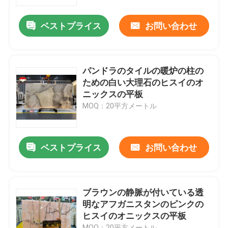
ベストプライス
お問い合わせ
製品
花こう岩の石造りの平板
パンドラのタイルの暖炉の柱の
ための白い大理石のヒスイのオ
花こう岩の石造りのタイル
ニックスの平板
MOQ：20平方メートル
磨かれた花こう岩の石
ベストプライス
お問い合わせ
炎にあてられた花こう岩の石
大理石の石造りの平板
ブラウンの静脈が付いている透
明なアフガニスタンのピンクの
ヒスイのオニックスの平板
大理石の石造りのタイル
MOQ：20平方メートル