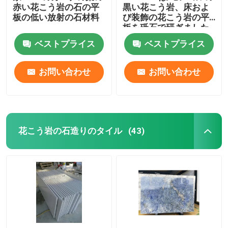
赤い花こう岩の石の平
黒い花こう岩、床およ
板の低い放射の石材料
び装飾の花こう岩の平
板を砥石で研ぎました
ベストプライス
ベストプライス
お問い合わせ
お問い合わせ
花こう岩の石造りのタイル
(43)