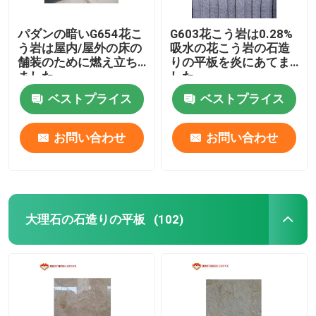
パダンの暗いG654花こ
G603花こう岩は0.28%
う岩は屋内/屋外の床の
吸水の花こう岩の石造
舗装のために燃え立ち
りの平板を炎にあてま
ました
した
ベストプライス
ベストプライス
お問い合わせ
お問い合わせ
大理石の石造りの平板
(102)