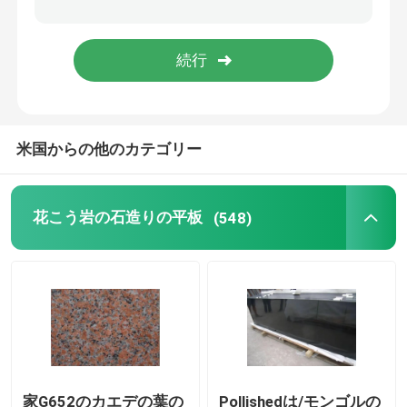
自然な石造り暖炉
ウォーター ジェットの円形浮彫り
米国からの他のカテゴリー
ガラス モザイク・タイル
自然な石造りのコラム
花こう岩の石造りの平板
(548)
家G652のカエデの葉の
Pollishedは/モンゴルの