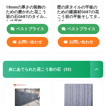
18mmの厚さの装飾の
壁の床タイルの平板の
ための磨かれた花こう
ための建築材G687の花
岩の石G687のタイルそ
こう岩の平板そしてタ
して平板
イル
ベストプライス
ベストプライス
お問い合わせ
お問い合わせ
炎にあてられた花こう岩の石
(32)